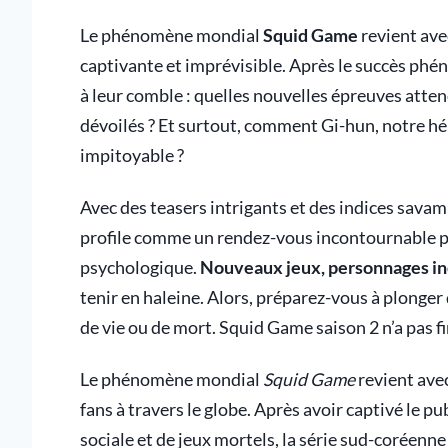
Le phénomène mondial
Squid Game
revient ave
captivante et imprévisible. Après le succès phén
à leur comble : quelles nouvelles épreuves atten
dévoilés ? Et surtout, comment Gi-hun, notre hé
impitoyable ?
Avec des teasers intrigants et des indices savamm
profile comme un rendez-vous incontournable p
psychologique.
Nouveaux jeux, personnages in
tenir en haleine. Alors, préparez-vous à plonge
de vie ou de mort. Squid Game saison 2 n’a pas f
Le phénomène mondial
Squid Game
revient avec
fans à travers le globe. Après avoir captivé le p
sociale et de jeux mortels, la série sud-coréenn