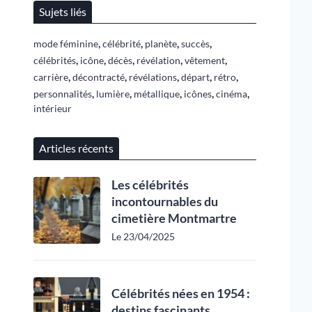
Sujets liés
,
,
,
,
mode féminine
célébrité
planète
succès
,
,
,
,
,
célébrités
icône
décès
révélation
vêtement
,
,
,
,
,
carrière
décontracté
révélations
départ
rétro
,
,
,
,
,
personnalités
lumière
métallique
icônes
cinéma
intérieur
Articles récents
Les célébrités
incontournables du
cimetière Montmartre
Le 23/04/2025
Célébrités nées en 1954 :
destins fascinants