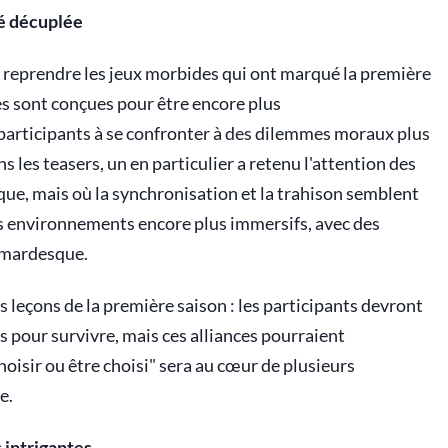
té décuplée
 reprendre les jeux morbides qui ont marqué la première
uves sont conçues pour être encore plus
articipants à se confronter à des dilemmes moraux plus
 les teasers, un en particulier a retenu l'attention des
tique, mais où la synchronisation et la trahison semblent
es environnements encore plus immersifs, avec des
hemardesque.
s leçons de la première saison : les participants devront
 pour survivre, mais ces alliances pourraient
oisir ou être choisi" sera au cœur de plusieurs
e.
 intrigantes