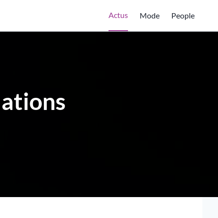
Actus
Mode
People
lations