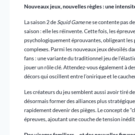
Nouveaux jeux, nouvelles règles : une intensi
La saison 2 de
Squid Game
ne se contente pas de
saison : elle les réinvente. Cette fois, les épre
psychologiquement éprouvantes, obligeant les p
complexes. Parmi les nouveaux jeux dévoilés dans
fans : une variante du traditionnel jeu de l’élas
jouer un rôle clé. Attendez-vous également à d
décors qui oscillent entre l’onirique et le cauc
Les créateurs du jeu semblent aussi avoir tiré de
désormais former des alliances plus stratégiques
rapidement devenir des pièges. Le concept de "ch
épreuves, ajoutant une couche de tension inédit
Des visages familiers… et des nouvelles figures